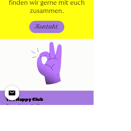
finden wir gerne mit euch
zusammen.
Kontakt
The Happy Club
Zeppelinstraße 7
– Neben dem Café Faber –
81541 München