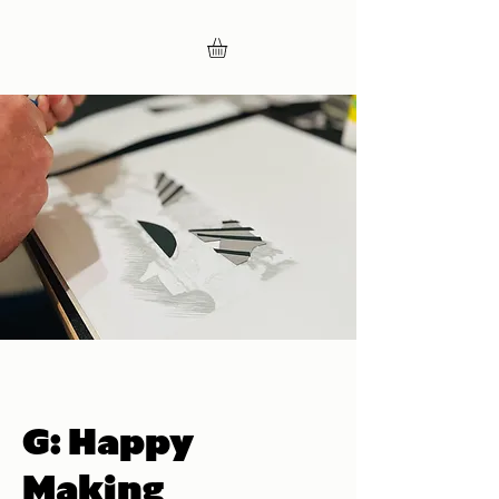
G: Happy
Making