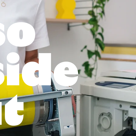
so
side
t