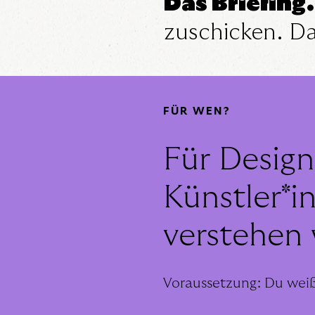
Das Briefing.
zuschicken. D
FÜR WEN?
Für Design
Künstler*i
verstehen w
Voraussetzung: Du weißt