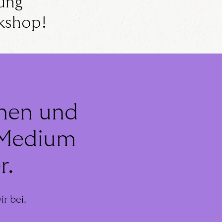
ung
rkshop!
nnen und
s Medium
r.
r bei.