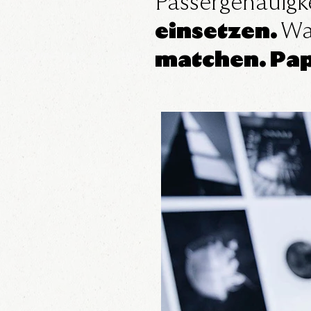
Passergenauigk
einsetzen.
Wa
matchen. Pa