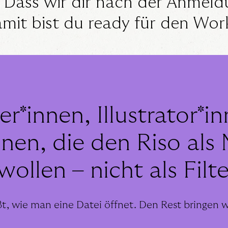
Dass wir dir nach der Anmeld
amit bist du ready für den Wo
er*innen, Illustrator*i
nnen, die den Riso al
ollen – nicht als Filte
, wie man eine Datei öffnet. Den Rest bringen wi