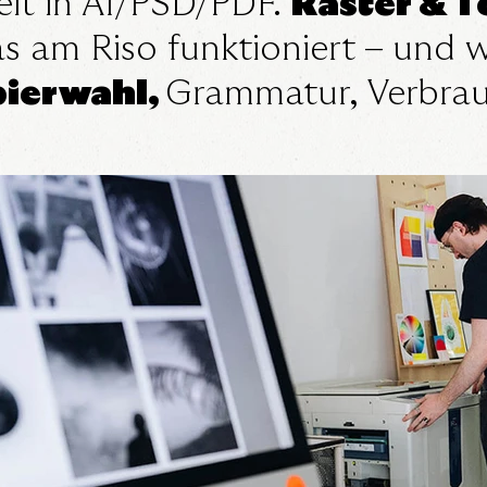
eit in AI/PSD/PDF.
Raster & 
s am Riso funktioniert – und
pierwahl,
Grammatur, Verbrauc