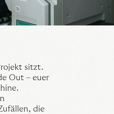
rojekt sitzt.
de Out – euer
hine.
in
ufällen, die