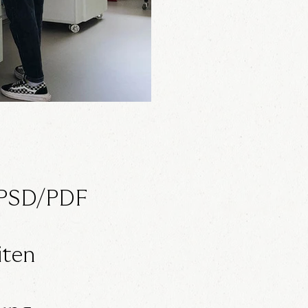
I/PSD/PDF
iten