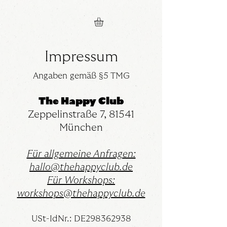
Impressum
Angaben gemäß §5 TMG
The Happy Club
Zeppelinstraße 7, 81541
München
Für allgemeine Anfragen:
hall
o@thehappyclub.de
Für Workshops:
workshops@thehappyclub.de
USt-IdNr.: DE298362938