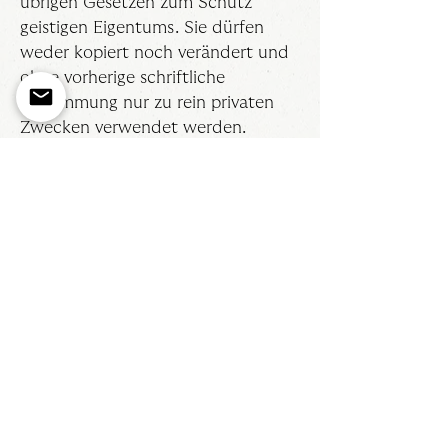
übrigen Gesetzen zum Schutz
geistigen Eigentums. Sie dürfen
weder kopiert noch verändert und
ohne vorherige schriftliche
Zustimmung nur zu rein privaten
Zwecken verwendet werden.
Alle Rechte vorbehalten.
Vervielfältigung nur mit vorheriger
Genehmigung. Alle Angaben
erfolgen ohne Gewähr. Eine
Haftung für Schäden, die sich aus
der Verwendung der
veröffentlichten Inhalte ergeben, ist
ausgeschlossen.
The Happy Club
Zeppelinstraße 7
– Neben dem Café Faber –