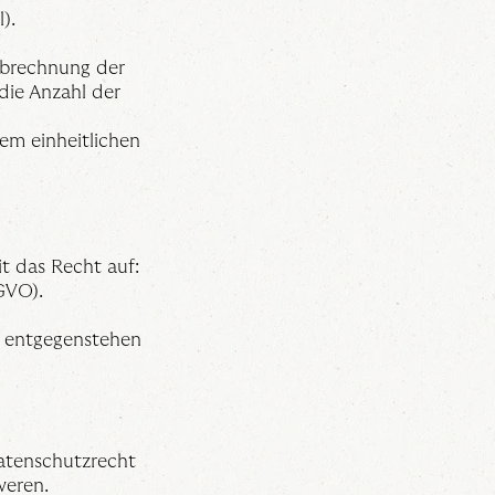
).
 Abrechnung der
die Anzahl der
nem einheitlichen
t das Recht auf:
GVO).
n entgegenstehen
Datenschutzrecht
weren.