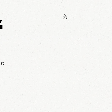
z
st: