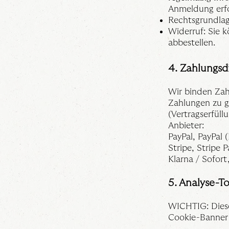
Anmeldung erfo
Rechtsgrundlage
Widerruf: Sie 
abbestellen.
4. Zahlungsdi
Wir binden Zah
Zahlungen zu ge
(Vertragserfüllu
Anbieter:
PayPal, PayPal 
Stripe, Stripe 
Klarna / Sofor
5. Analyse-T
WICHTIG: Diese
Cookie-Banner a