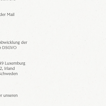
der Mail
Abwicklung der
t. b DSGVO
2449 Luxemburg
2, Irland
, Schweden
r unseren