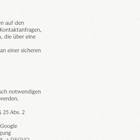
en auf den
 Kontaktanfragen,
 die über eine
 an einer sicheren
isch notwendigen
 werden.
.
 25 Abs. 2
. Google
igung
lit. a DSGVO.