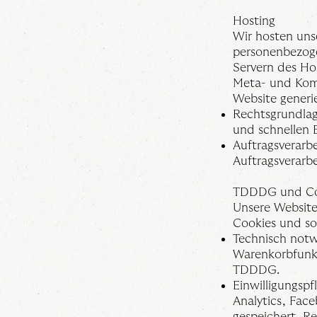
Hosting
Wir hosten unse
personenbezoge
Servern des Hos
Meta- und Komm
Website generi
Rechtsgrundlage
und schnellen B
Auftragsverarb
Auftragsverarb
TDDDG und Co
Unsere Website
Cookies und so
Technisch notwe
Warenkorbfunkt
TDDDG.
Einwilligungspf
Analytics, Face
gespeichert. Re