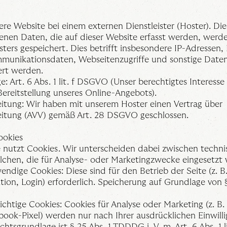
re Website bei einem externen Dienstleister (Hoster). Die
nen Daten, die auf dieser Website erfasst werden, werd
ters gespeichert. Dies betrifft insbesondere IP-Adressen,
unikationsdaten, Webseitenzugriffe und sonstige Daten,
ert werden.
: Art. 6 Abs. 1 lit. f DSGVO (Unser berechtigtes Interesse
ereitstellung unseres Online-Angebots).
eitung: Wir haben mit unserem Hoster einen Vertrag über
eitung (AVV) gemäß Art. 28 DSGVO geschlossen.
okies
 nutzt Cookies. Wir unterscheiden dabei zwischen techn
lchen, die für Analyse- oder Marketingzwecke eingesetzt
ndige Cookies: Diese sind für den Betrieb der Seite (z. B
ion, Login) erforderlich. Speicherung auf Grundlage von §
lichtige Cookies: Cookies für Analyse oder Marketing (z. B
book-Pixel) werden nur nach Ihrer ausdrücklichen Einwill
chtsgrundlage ist § 25 Abs. 1 TDDDG i. V. m. Art. 6 Abs. 1 