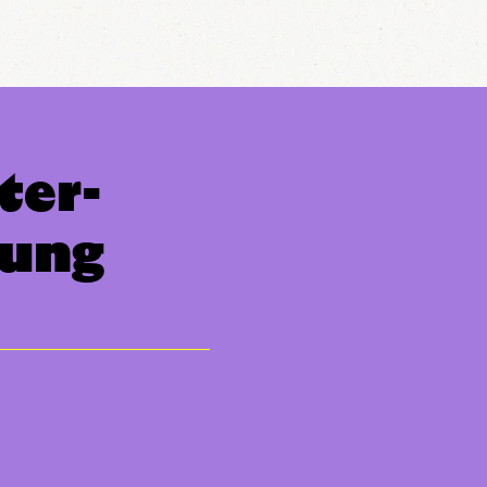
ter-
ung