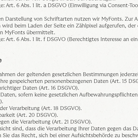
: Art. 6 Abs. 1 lit. a DSGVO (Einwilligung via Consent-Tool
hen Darstellung von Schriftarten nutzen wir MyFonts. Zur
 wird beim Laden der Seite ein Zählpixel aufgerufen, der 
an MyFonts übermittelt.
: Art. 6 Abs. 1 lit. f DSGVO (Berechtigtes Interesse an ei
e
ahmen der geltenden gesetzlichen Bestimmungen jederzei
Ihre gespeicherten personenbezogenen Daten (Art. 15 DS
nrichtiger Daten (Art. 16 DSGVO).
 Daten, sofern keine gesetzlichen Aufbewahrungspflichte
).
der Verarbeitung (Art. 18 DSGVO).
arkeit (Art. 20 DSGVO).
gen die Verarbeitung (Art. 21 DSGVO).
nsicht sind, dass die Verarbeitung Ihrer Daten gegen das 
n Sie das Recht, sich bei einer Aufsichtsbehörde zu besch