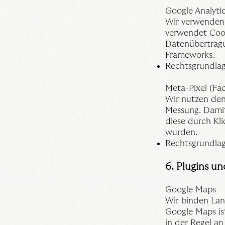
Google Analyti
Wir verwenden 
verwendet Cook
Datenübertragu
Frameworks.
Rechtsgrundlage
Meta-Pixel (Fa
Wir nutzen den
Messung. Damit
diese durch Kl
wurden.
Rechtsgrundlage
6. Plugins un
Google Maps
Wir binden Lan
Google Maps is
in der Regel a