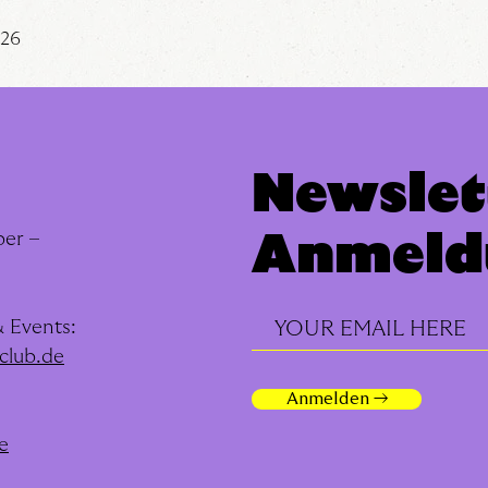
026
Newslet
Anmeld
er –
 Events:
club.de
Anmelden →
e