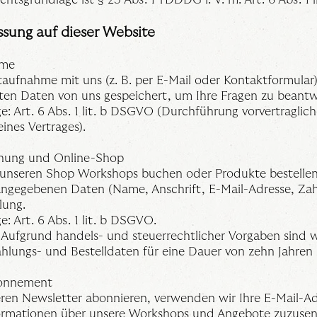
ssung auf dieser Website
hme
taufnahme mit uns (z. B. per E-Mail oder Kontaktformular
lten Daten von uns gespeichert, um Ihre Fragen zu beant
e: Art. 6 Abs. 1 lit. b DSGVO (Durchführung vorvertragl
eines Vertrages).
hung und Online-Shop
unseren Shop Workshops buchen oder Produkte bestellen,
angegebenen Daten (Name, Anschrift, E-Mail-Adresse, Zah
lung.
: Art. 6 Abs. 1 lit. b DSGVO.
Aufgrund handels- und steuerrechtlicher Vorgaben sind wi
ahlungs- und Bestelldaten für eine Dauer von zehn Jahren 
bonnement
eren Newsletter abonnieren, verwenden wir Ihre E-Mail-A
ormationen über unsere Workshops und Angebote zuzusen