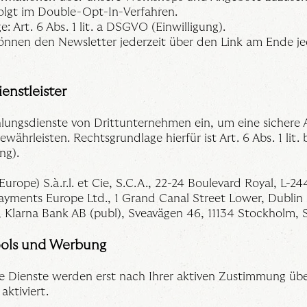
lgt im Double-Opt-In-Verfahren.
: Art. 6 Abs. 1 lit. a DSGVO (Einwilligung).
können den Newsletter jederzeit über den Link am Ende je
enstleister
lungsdienste von Drittunternehmen ein, um eine sichere 
währleisten. Rechtsgrundlage hierfür ist Art. 6 Abs. 1 li
ng).
(Europe) S.à.r.l. et Cie, S.C.A., 22-24 Boulevard Royal, L-
Payments Europe Ltd., 1 Grand Canal Street Lower, Dublin 
t, Klarna Bank AB (publ), Sveavägen 46, 11134 Stockholm
ools und Werbung
 Dienste werden erst nach Ihrer aktiven Zustimmung übe
ktiviert.