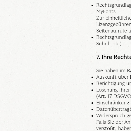
Rechtsgrundlage
MyFonts
Zur einheitlic
Lizenzgebühren
Seitenaufrufe 
Rechtsgrundlage
Schriftbild).
7. Ihre Recht
Sie haben im R
Auskunft über 
Berichtigung u
Löschung Ihrer
(Art. 17 DSGVO
Einschränkung 
Datenübertragb
Widerspruch ge
Falls Sie der A
verstößt, habe